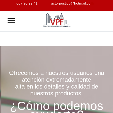
667 90 99 41
victorpostigo@hotmail.com
Mobile Menu Toggle
Ofrecemos a nuestros usuarios una
atención extremadamente
alta en los detalles y calidad de
nuestros productos.
¿Cómo podemos